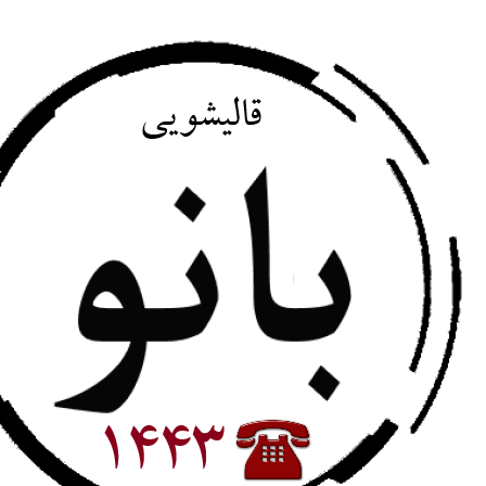
پرش
به
محتوا