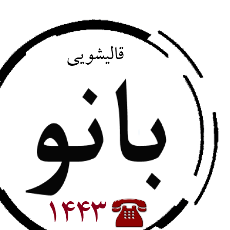
پرش
به
محتوا