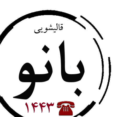
پرش
به
محتوا